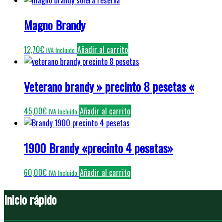
Magno Brandy
12,70
€
Añadir al carrito
IVA Incluido
Veterano brandy » precinto 8 pesetas «
45,00
€
Añadir al carrito
IVA Incluido
1900 Brandy «precinto 4 pesetas»
60,00
€
Añadir al carrito
IVA Incluido
Inicio rápido