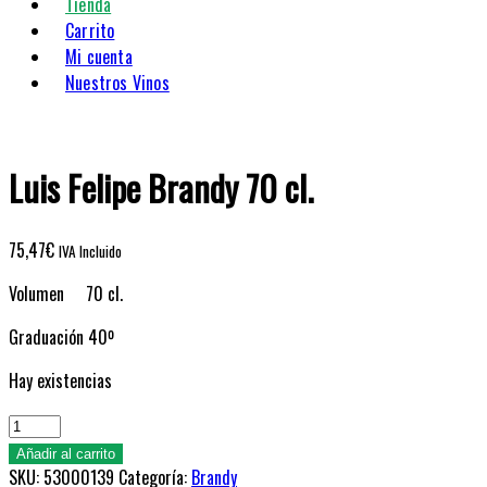
Tienda
Carrito
Mi cuenta
Nuestros Vinos
Luis Felipe Brandy 70 cl.
75,47
€
IVA Incluido
Volumen 70 cl.
Graduación 40º
Hay existencias
Luis
Felipe
Añadir al carrito
Brandy
SKU:
53000139
Categoría:
Brandy