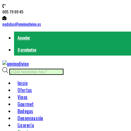
Saltar
605 79 69 45
contenido
pedidos@unvinodivino.es
Acceder
0 productos
Búsqueda
de
Inicio
productos
Ofertas
Vinos
Gourmet
Bodegas
Denominación
Licorería