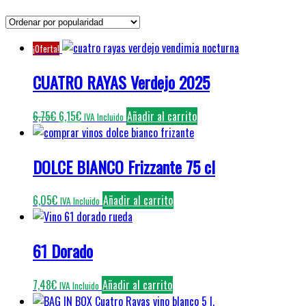
por
popularidad
¡Oferta!
CUATRO RAYAS Verdejo 2025
El
El
6,75
€
6,15
€
Añadir al carrito
IVA Incluido
precio
precio
original
actual
DOLCE BIANCO Frizzante 75 cl
era:
es:
6,75€.
6,15€.
6,05
€
Añadir al carrito
IVA Incluido
61 Dorado
7,48
€
Añadir al carrito
IVA Incluido