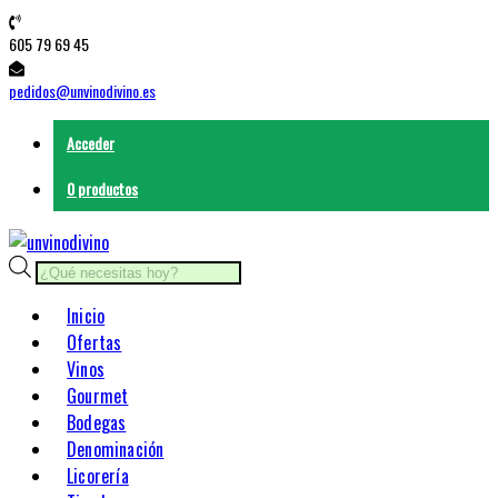
Saltar
605 79 69 45
contenido
pedidos@unvinodivino.es
Acceder
0 productos
Búsqueda
de
Inicio
productos
Ofertas
Vinos
Gourmet
Bodegas
Denominación
Licorería