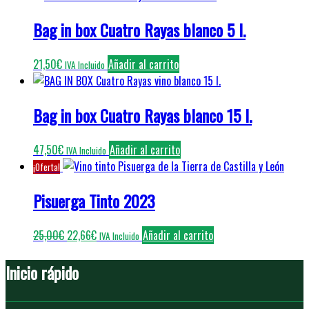
Bag in box Cuatro Rayas blanco 5 l.
21,50
€
Añadir al carrito
IVA Incluido
Bag in box Cuatro Rayas blanco 15 l.
47,50
€
Añadir al carrito
IVA Incluido
¡Oferta!
Pisuerga Tinto 2023
El
El
25,00
€
22,66
€
Añadir al carrito
IVA Incluido
precio
precio
original
actual
Inicio rápido
era:
es:
25,00€.
22,66€.